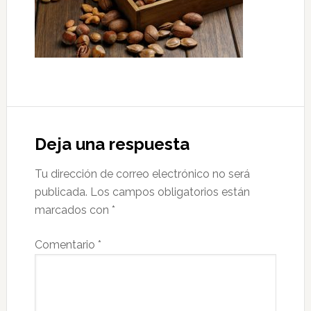
Interacciones
con
Deja una respuesta
los
Tu dirección de correo electrónico no será
lectores
publicada.
Los campos obligatorios están
marcados con
*
Comentario
*