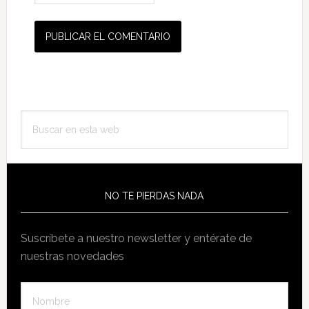
Barra
Buscar
lateral
en
principal
esta
web
NO TE PIERDAS NADA
Suscríbete a nuestro newsletter y entérate de
nuestras novedades