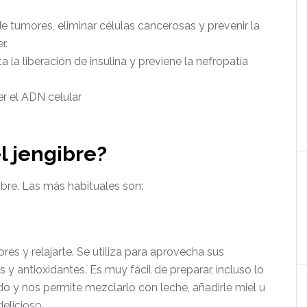
e tumores, eliminar células cancerosas y prevenir la
r.
la liberación de insulina y previene la nefropatía
er el ADN celular
o
 jengibre?
ibre. Las más habituales son:
res y relajarte. Se utiliza para aprovecha sus
 y antioxidantes. Es muy fácil de preparar, incluso lo
 y nos permite mezclarlo con leche, añadirle miel u
elicioso.