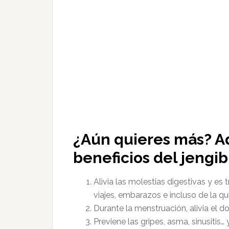
¿Aún quieres más? Aq
beneficios del jengi
Alivia las molestias digestivas y e
viajes, embarazos e incluso de la qu
Durante la menstruación, alivia el d
Previene las gripes, asma, sinusitis…