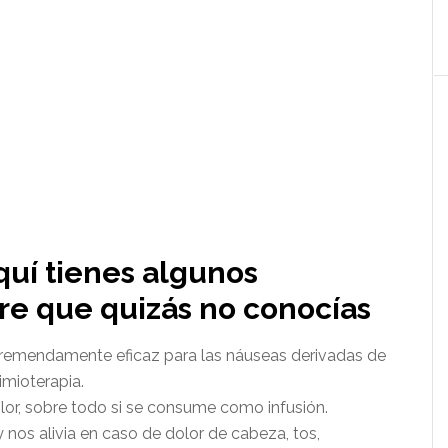
uí tienes algunos
bre que quizás no conocías
s tremendamente eficaz para las náuseas derivadas de
imioterapia.
olor, sobre todo si se consume como infusión.
 y nos alivia en caso de dolor de cabeza, tos,