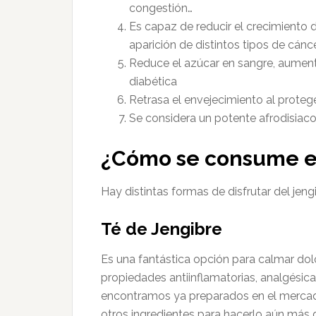
congestión…
Es capaz de reducir el crecimiento d
aparición de distintos tipos de cánce
Reduce el azúcar en sangre, aumenta 
diabética
Retrasa el envejecimiento al proteg
Se considera un potente afrodisiac
¿Cómo se consume el
Hay distintas formas de disfrutar del jeng
Té de Jengibre
Es una fantástica opción para calmar dolo
propiedades antiinflamatorias, analgésicas
encontramos ya preparados en el mercado
otros ingredientes para hacerlo aún más d