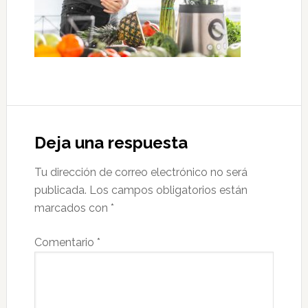
Interacciones
con
Deja una respuesta
los
Tu dirección de correo electrónico no será
lectores
publicada.
Los campos obligatorios están
marcados con
*
Comentario
*