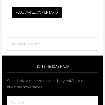
Barra
Buscar
lateral
en
principal
esta
web
NO TE PIERDAS NADA
Suscríbete a nuestro newsletter y entérate de
nuestras novedades