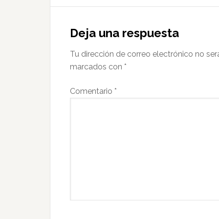
Interacciones
con
Deja una respuesta
los
Tu dirección de correo electrónico no ser
lectores
marcados con
*
Comentario
*