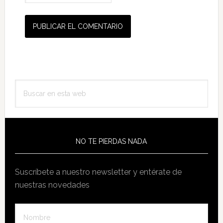
Barra
Buscar
lateral
en
principal
esta
web
NO TE PIERDAS NADA
Suscríbete a nuestro newsletter y entérate de
nuestras novedades