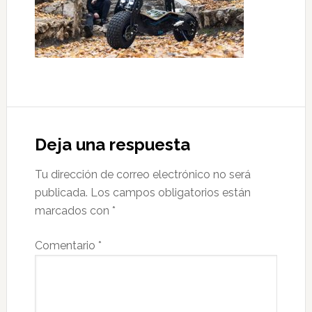
Interacciones
con
Deja una respuesta
los
Tu dirección de correo electrónico no será
lectores
publicada.
Los campos obligatorios están
marcados con
*
Comentario
*