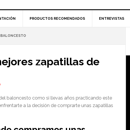
NTACIÓN
PRODUCTOS RECOMENDADOS
ENTREVISTAS
E BALONCESTO
l
p
ejores zapatillas de
O
 del baloncesto como si llevas años practicando este
frentarte a la decisión de comprarte unas zapatillas
ndo compramos unas