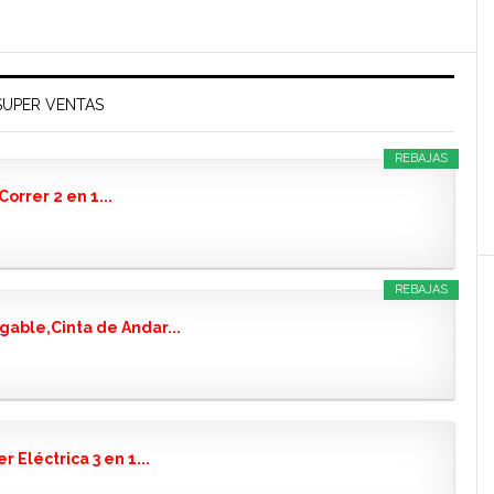
SUPER VENTAS
REBAJAS
orrer 2 en 1...
REBAJAS
able,Cinta de Andar...
Eléctrica 3 en 1...