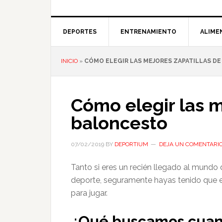
DEPORTES
ENTRENAMIENTO
ALIME
INICIO
»
CÓMO ELEGIR LAS MEJORES ZAPATILLAS D
Cómo elegir las m
baloncesto
07/02/2019
BY
DEPORTIUM
DEJA UN COMENTARI
Tanto si eres un recién llegado al mundo
deporte, seguramente hayas tenido que en
para jugar.
¿Qué buscamos cua