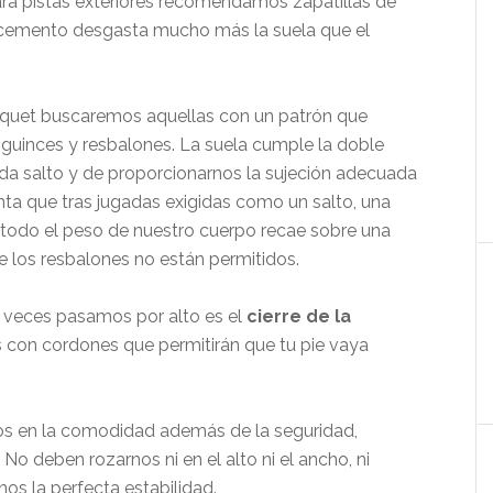
ara pistas exteriores recomendamos zapatillas de
l cemento desgasta mucho más la suela que el
rquet buscaremos aquellas con un patrón que
sguinces y resbalones. La suela cumple la doble
da salto y de proporcionarnos la sujeción adecuada
a que tras jugadas exigidas como un salto, una
 todo el peso de nuestro cuerpo recae sobre una
e los resbalones no están permitidos.
veces pasamos por alto es el
cierre de la
s con cordones que permitirán que tu pie vaya
nos en la comodidad además de la seguridad,
. No deben rozarnos ni en el alto ni el ancho, ni
s la perfecta estabilidad.