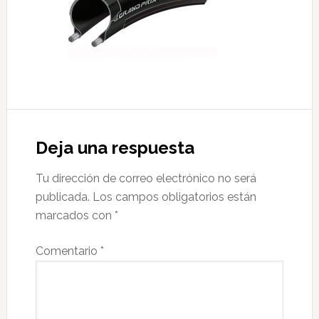
Interacciones
con
Deja una respuesta
los
Tu dirección de correo electrónico no será
lectores
publicada.
Los campos obligatorios están
marcados con
*
Comentario
*