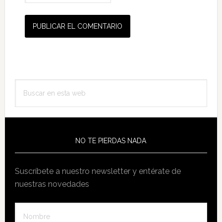
Barra
Buscar
lateral
en
principal
esta
web
NO TE PIERDAS NADA
Suscríbete a nuestro newsletter y entérate de
nuestras novedades