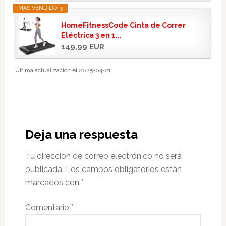
MÁS VENDIDO. 3
HomeFitnessCode Cinta de Correr
Eléctrica 3 en 1...
149,99 EUR
Última actualización el 2025-04-21
Interacciones
con
Deja una respuesta
los
Tu dirección de correo electrónico no será
lectores
publicada.
Los campos obligatorios están
marcados con
*
Comentario
*