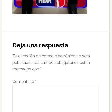
Interacciones
con
Deja una respuesta
los
Tu dirección de correo electrónico no será
lectores
publicada.
Los campos obligatorios están
marcados con
*
Comentario
*