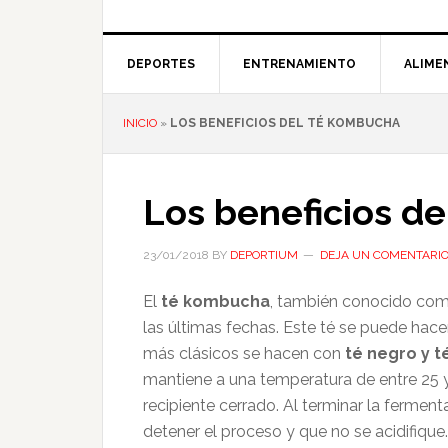
DEPORTES
ENTRENAMIENTO
ALIME
INICIO
»
LOS BENEFICIOS DEL TÉ KOMBUCHA
Los beneficios d
23/01/2018
BY
DEPORTIUM
DEJA UN COMENTARI
El
té kombucha
, también conocido co
las últimas fechas. Este té se puede hacer
más clásicos se hacen con
té negro y t
mantiene a una temperatura de entre 25
recipiente cerrado. Al terminar la fermenta
detener el proceso y que no se acidifique.