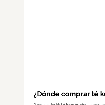
¿Dónde comprar té 
Puedes adquirir
té kombucha
ya prepar