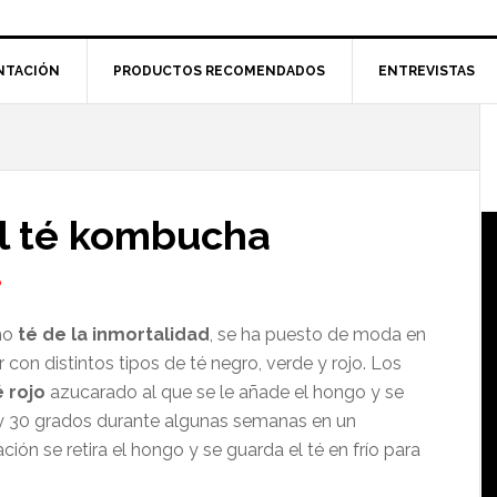
NTACIÓN
PRODUCTOS RECOMENDADOS
ENTREVISTAS
l
p
el té kombucha
O
mo
té de la inmortalidad
, se ha puesto de moda en
 con distintos tipos de té negro, verde y rojo. Los
é rojo
azucarado al que se le añade el hongo y se
 y 30 grados durante algunas semanas en un
ción se retira el hongo y se guarda el té en frío para