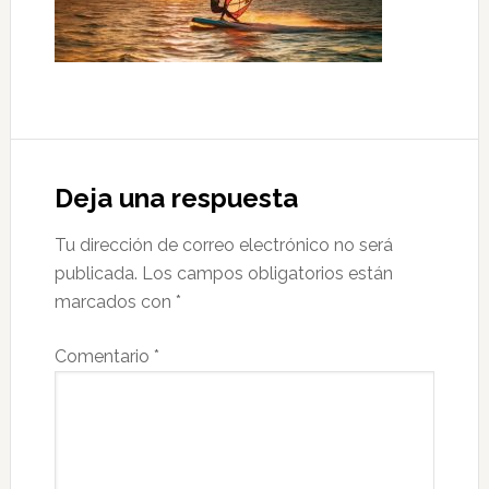
Interacciones
con
Deja una respuesta
los
Tu dirección de correo electrónico no será
lectores
publicada.
Los campos obligatorios están
marcados con
*
Comentario
*