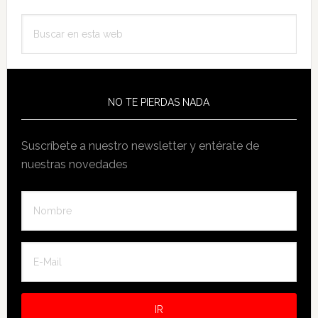
Barra
Buscar
lateral
en
principal
esta
web
NO TE PIERDAS NADA
Suscríbete a nuestro newsletter y entérate de
nuestras novedades