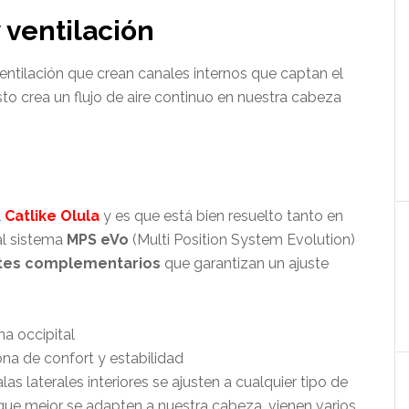
 ventilación
ntilación que crean canales internos que captan el
Esto crea un flujo de aire continuo en nuestra cabeza
l
Catlike Olula
y es que está bien resuelto tanto en
al sistema
MPS eVo
(Multi Position System Evolution)
stes complementarios
que garantizan un ajuste
na occipital
ona de confort y estabilidad
as laterales interiores se ajusten a cualquier tipo de
que mejor se adapten a nuestra cabeza, vienen varios