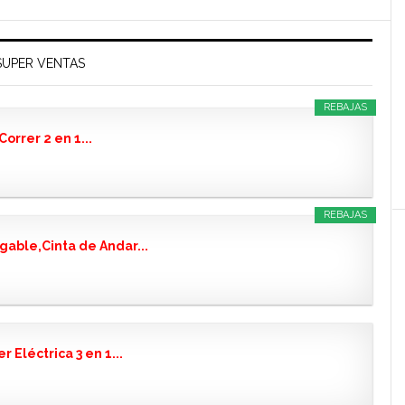
SUPER VENTAS
REBAJAS
orrer 2 en 1...
REBAJAS
able,Cinta de Andar...
Eléctrica 3 en 1...