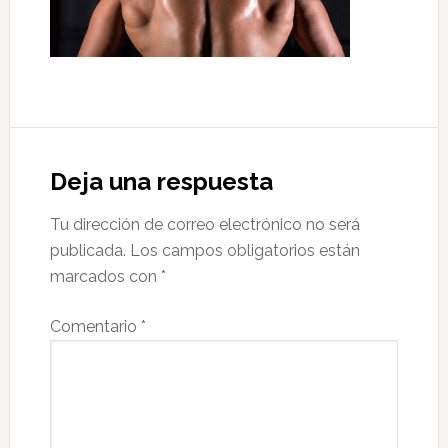
Interacciones
con
Deja una respuesta
los
Tu dirección de correo electrónico no será
lectores
publicada.
Los campos obligatorios están
marcados con
*
Comentario
*