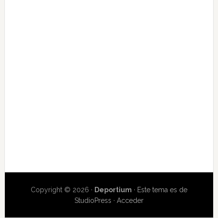
Copyright © 2026 ·
Deportium
·
Este tema es de
StudioPress
·
Acceder