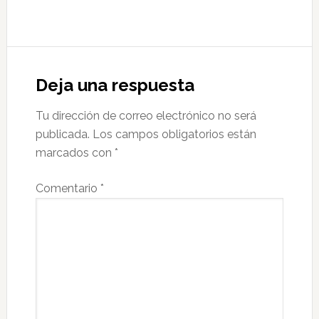
Interacciones
con
Deja una respuesta
los
Tu dirección de correo electrónico no será
lectores
publicada.
Los campos obligatorios están
marcados con
*
Comentario
*