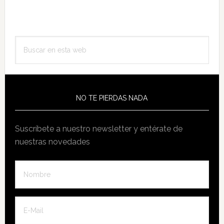
Barra
Buscar
lateral
en
principal
esta
web
NO TE PIERDAS NADA
Suscríbete a nuestro newsletter y entérate de
nuestras novedades