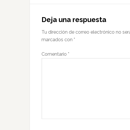
Interacciones
con
Deja una respuesta
los
Tu dirección de correo electrónico no ser
lectores
marcados con
*
Comentario
*