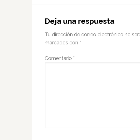
Interacciones
con
Deja una respuesta
los
Tu dirección de correo electrónico no ser
lectores
marcados con
*
Comentario
*