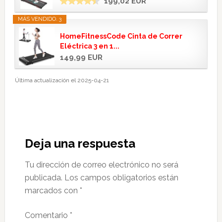
199,02 EUR
MÁS VENDIDO. 3
HomeFitnessCode Cinta de Correr
Eléctrica 3 en 1...
149,99 EUR
Última actualización el 2025-04-21
Interacciones
con
Deja una respuesta
los
Tu dirección de correo electrónico no será
lectores
publicada.
Los campos obligatorios están
marcados con
*
Comentario
*