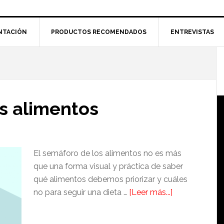
NTACIÓN
PRODUCTOS RECOMENDADOS
ENTREVISTAS
l
p
s alimentos
El semáforo de los alimentos no es más
que una forma visual y práctica de saber
qué alimentos debemos priorizar y cuáles
acerca
no para seguir una dieta …
[Leer más...]
de
El