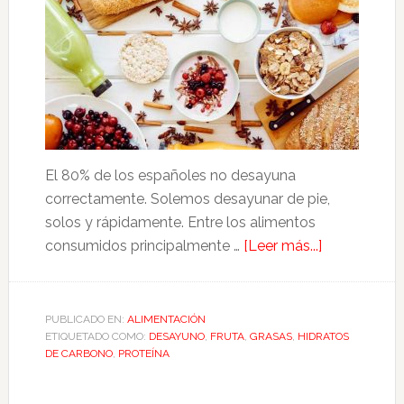
El 80% de los españoles no desayuna
correctamente. Solemos desayunar de pie,
solos y rápidamente. Entre los alimentos
acerca
consumidos principalmente …
[Leer más...]
de
5
consejos
PUBLICADO EN:
ALIMENTACIÓN
ETIQUETADO COMO:
DESAYUNO
,
FRUTA
,
GRASAS
,
HIDRATOS
para
DE CARBONO
,
PROTEÍNA
un
desayuno