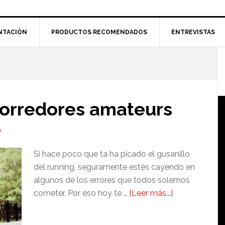
NTACIÓN
PRODUCTOS RECOMENDADOS
ENTREVISTAS
l
p
corredores amateurs
O
Si hace poco que ta ha picado el gusanillo
del running, seguramente estés cayendo en
algunos de los errores que todos solemos
acerca
cometer. Por eso hoy te …
[Leer más...]
de
5