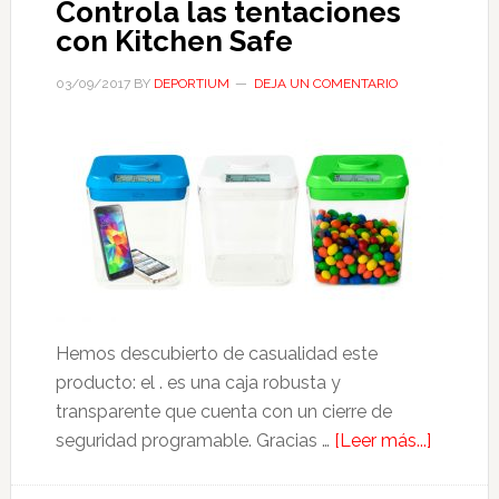
Controla las tentaciones
con Kitchen Safe
03/09/2017
BY
DEPORTIUM
DEJA UN COMENTARIO
Hemos descubierto de casualidad este
producto: el . es una caja robusta y
transparente que cuenta con un cierre de
acerca
seguridad programable. Gracias …
[Leer más...]
de
Control