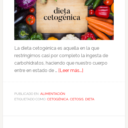
La dieta cetogénica es aquella en la que
restringimos casi por completo la ingesta de
carbohidratos, haciendo que nuestro cuerpo
acerca
entre en estado de …
[Leer más...]
de
Dieta
cetogénica
PUBLICADO EN:
ALIMENTACIÓN
ETIQUETADO COMO:
CETOGÉNICA
,
CETOSIS
y
,
DIETA
cetosis